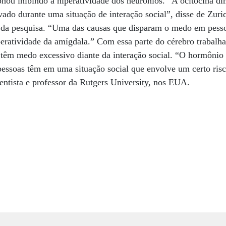
nou inibindo a hiperatividade dos neurônios. “A ocitocina di
ivado durante uma situação de interação social”, disse de Z
da pesquisa. “Uma das causas que disparam o medo em pesso
eratividade da amígdala.” Com essa parte do cérebro trabalha
têm medo excessivo diante da interação social. “O hormônio 
pessoas têm em uma situação social que envolve um certo ris
ntista e professor da Rutgers University, nos EUA.