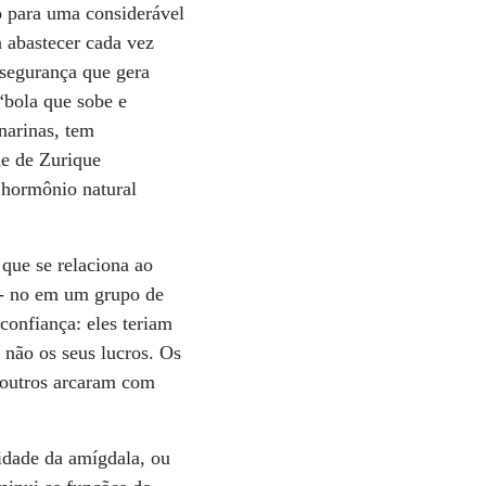
co para uma considerável
a abastecer cada vez
nsegurança que gera
“bola que sobe e
narinas, tem
de de Zurique
 hormônio natural
que se relaciona ao
m- no em um grupo de
confiança: eles teriam
 não os seus lucros. Os
 outros arcaram com
idade da amígdala, ou