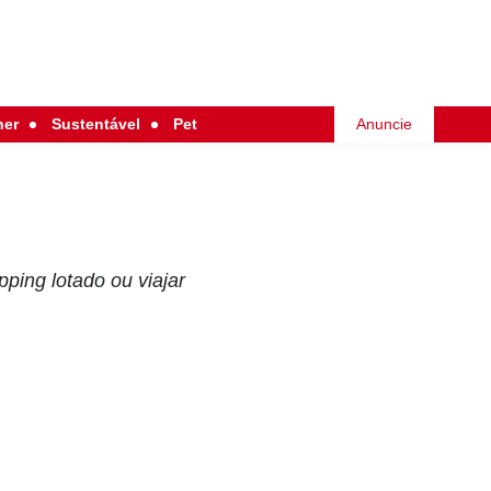
her
Sustentável
Pet
Anuncie
pping lotado ou viajar