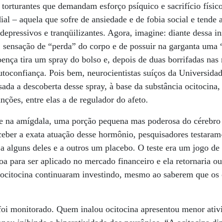
e torturantes que demandam esforço psíquico e sacrifício físi
al – aquela que sofre de ansiedade e de fobia social e tende 
epressivos e tranqüilizantes. Agora, imagine: diante dessa i
, sensação de “perda” do corpo e de possuir na garganta uma 
oença tira um spray do bolso e, depois de duas borrifadas nas 
toconfiança. Pois bem, neurocientistas suíços da Universida
da a descoberta desse spray, à base da substância ocitocina,
nções, entre elas a de regulador do afeto.
te na amígdala, uma porção pequena mas poderosa do cérebro 
rceber a exata atuação desse hormônio, pesquisadores testara
 a alguns deles e a outros um placebo. O teste era um jogo de 
oa para ser aplicado no mercado financeiro e ela retornaria ou
 ocitocina continuaram investindo, mesmo ao saberem que os
foi monitorado. Quem inalou ocitocina apresentou menor ativ