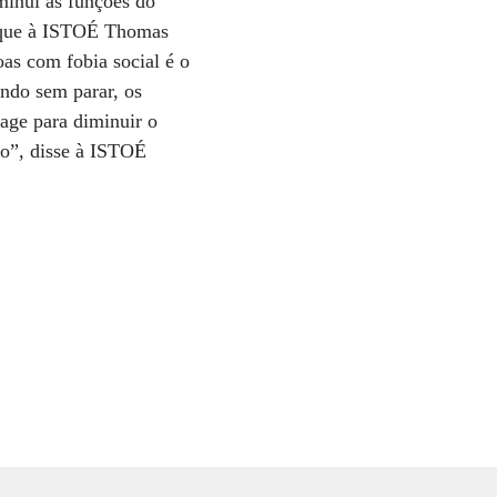
minui as funções do
urique à ISTOÉ Thomas
as com fobia social é o
ndo sem parar, os
age para diminuir o
co”, disse à ISTOÉ