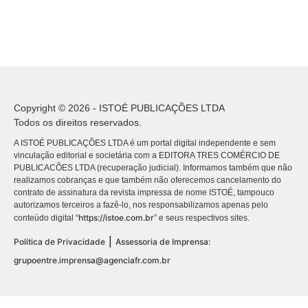
Copyright © 2026 - ISTOÉ PUBLICAÇÕES LTDA
Todos os direitos reservados.
A ISTOÉ PUBLICAÇÕES LTDA é um portal digital independente e sem
vinculação editorial e societária com a EDITORA TRES COMÉRCIO DE
PUBLICACÕES LTDA (recuperação judicial). Informamos também que não
realizamos cobranças e que também não oferecemos cancelamento do
contrato de assinatura da revista impressa de nome ISTOÉ, tampouco
autorizamos terceiros a fazê-lo, nos responsabilizamos apenas pelo
https://istoe.com.br
conteúdo digital “
” e seus respectivos sites.
|
Política de Privacidade
Assessoria de Imprensa:
grupoentre.imprensa@agenciafr.com.br