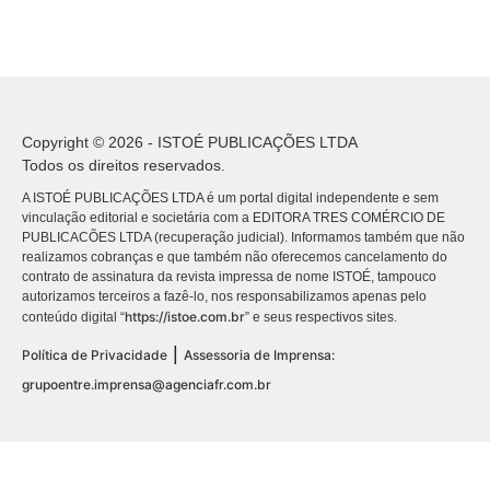
Copyright © 2026 - ISTOÉ PUBLICAÇÕES LTDA
Todos os direitos reservados.
A ISTOÉ PUBLICAÇÕES LTDA é um portal digital independente e sem
vinculação editorial e societária com a EDITORA TRES COMÉRCIO DE
PUBLICACÕES LTDA (recuperação judicial). Informamos também que não
realizamos cobranças e que também não oferecemos cancelamento do
contrato de assinatura da revista impressa de nome ISTOÉ, tampouco
autorizamos terceiros a fazê-lo, nos responsabilizamos apenas pelo
https://istoe.com.br
conteúdo digital “
” e seus respectivos sites.
|
Política de Privacidade
Assessoria de Imprensa:
grupoentre.imprensa@agenciafr.com.br