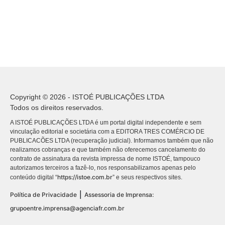
Copyright © 2026 - ISTOÉ PUBLICAÇÕES LTDA
Todos os direitos reservados.
A ISTOÉ PUBLICAÇÕES LTDA é um portal digital independente e sem
vinculação editorial e societária com a EDITORA TRES COMÉRCIO DE
PUBLICACÕES LTDA (recuperação judicial). Informamos também que não
realizamos cobranças e que também não oferecemos cancelamento do
contrato de assinatura da revista impressa de nome ISTOÉ, tampouco
autorizamos terceiros a fazê-lo, nos responsabilizamos apenas pelo
https://istoe.com.br
conteúdo digital “
” e seus respectivos sites.
|
Política de Privacidade
Assessoria de Imprensa:
grupoentre.imprensa@agenciafr.com.br