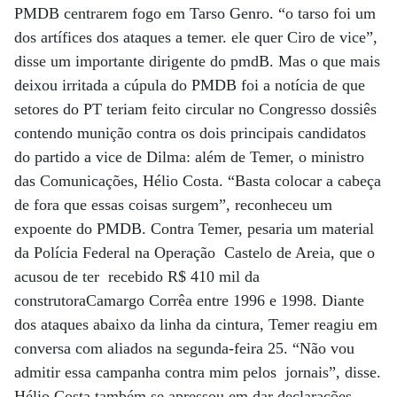
PMDB centrarem fogo em Tarso Genro. “o tarso foi um
dos artífices dos ataques a temer. ele quer Ciro de vice”,
disse um importante dirigente do pmdB. Mas o que mais
deixou irritada a cúpula do PMDB foi a notícia de que
setores do PT teriam feito circular no Congresso dossiês
contendo munição contra os dois principais candidatos
do partido a vice de Dilma: além de Temer, o ministro
das Comunicações, Hélio Costa. “Basta colocar a cabeça
de fora que essas coisas surgem”, reconheceu um
expoente do PMDB. Contra Temer, pesaria um material
da Polícia Federal na Operação Castelo de Areia, que o
acusou de ter recebido R$ 410 mil da
construtoraCamargo Corrêa entre 1996 e 1998. Diante
dos ataques abaixo da linha da cintura, Temer reagiu em
conversa com aliados na segunda-feira 25. “Não vou
admitir essa campanha contra mim pelos jornais”, disse.
Hélio Costa também se apressou em dar declarações