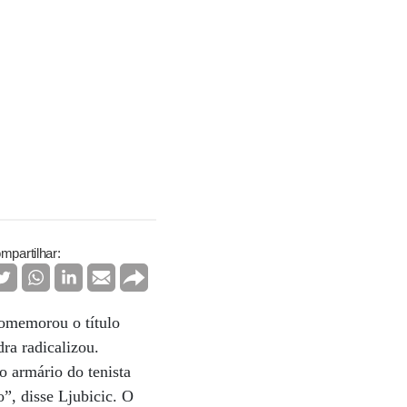
mpartilhar:
comemorou o título
ra radicalizou.
o armário do tenista
o”, disse Ljubicic. O