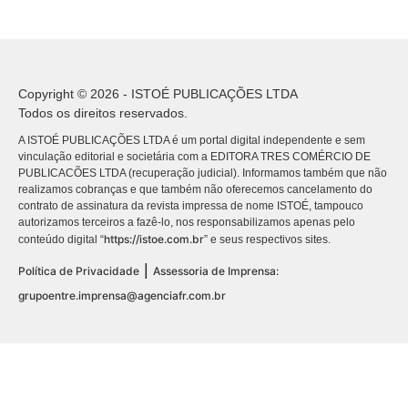
Copyright © 2026 - ISTOÉ PUBLICAÇÕES LTDA
Todos os direitos reservados.
A ISTOÉ PUBLICAÇÕES LTDA é um portal digital independente e sem
vinculação editorial e societária com a EDITORA TRES COMÉRCIO DE
PUBLICACÕES LTDA (recuperação judicial). Informamos também que não
realizamos cobranças e que também não oferecemos cancelamento do
contrato de assinatura da revista impressa de nome ISTOÉ, tampouco
autorizamos terceiros a fazê-lo, nos responsabilizamos apenas pelo
https://istoe.com.br
conteúdo digital “
” e seus respectivos sites.
|
Política de Privacidade
Assessoria de Imprensa:
grupoentre.imprensa@agenciafr.com.br