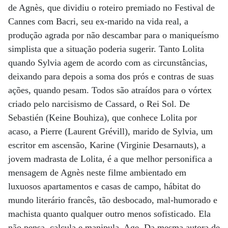
de Agnès, que dividiu o roteiro premiado no Festival de
Cannes com Bacri, seu ex-marido na vida real, a
produção agrada por não descambar para o maniqueísmo
simplista que a situação poderia sugerir. Tanto Lolita
quando Sylvia agem de acordo com as circunstâncias,
deixando para depois a soma dos prós e contras de suas
ações, quando pesam. Todos são atraídos para o vórtex
criado pelo narcisismo de Cassard, o Rei Sol. De
Sebastién (Keine Bouhiza), que conhece Lolita por
acaso, a Pierre (Laurent Grévill), marido de Sylvia, um
escritor em ascensão, Karine (Virginie Desarnauts), a
jovem madrasta de Lolita, é a que melhor personifica a
mensagem de Agnès neste filme ambientado em
luxuosos apartamentos e casas de campo, hábitat do
mundo literário francês, tão desbocado, mal-humorado e
machista quanto qualquer outro menos sofisticado. Ela
não pensa, calcula e manipula. Age. Da mesma autora de