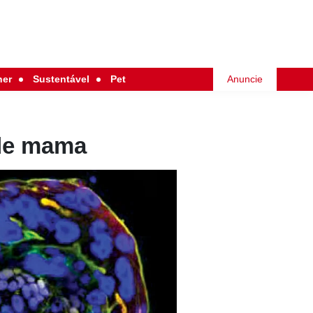
her
Sustentável
Pet
Anuncie
 de mama