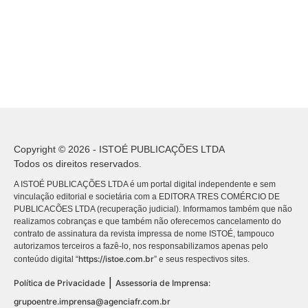
Copyright © 2026 - ISTOÉ PUBLICAÇÕES LTDA
Todos os direitos reservados.
A ISTOÉ PUBLICAÇÕES LTDA é um portal digital independente e sem
vinculação editorial e societária com a EDITORA TRES COMÉRCIO DE
PUBLICACÕES LTDA (recuperação judicial). Informamos também que não
realizamos cobranças e que também não oferecemos cancelamento do
contrato de assinatura da revista impressa de nome ISTOÉ, tampouco
autorizamos terceiros a fazê-lo, nos responsabilizamos apenas pelo
https://istoe.com.br
conteúdo digital “
” e seus respectivos sites.
|
Política de Privacidade
Assessoria de Imprensa:
grupoentre.imprensa@agenciafr.com.br