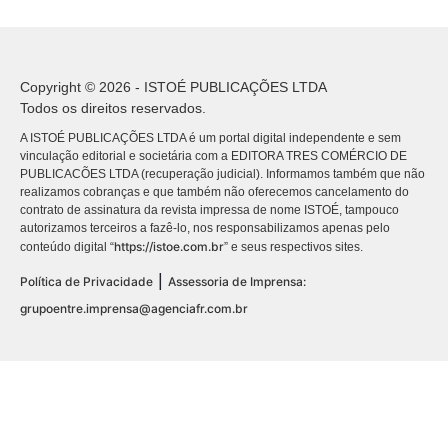
Copyright © 2026 - ISTOÉ PUBLICAÇÕES LTDA
Todos os direitos reservados.
A ISTOÉ PUBLICAÇÕES LTDA é um portal digital independente e sem
vinculação editorial e societária com a EDITORA TRES COMÉRCIO DE
PUBLICACÕES LTDA (recuperação judicial). Informamos também que não
realizamos cobranças e que também não oferecemos cancelamento do
contrato de assinatura da revista impressa de nome ISTOÉ, tampouco
autorizamos terceiros a fazê-lo, nos responsabilizamos apenas pelo
https://istoe.com.br
conteúdo digital “
” e seus respectivos sites.
|
Política de Privacidade
Assessoria de Imprensa:
grupoentre.imprensa@agenciafr.com.br