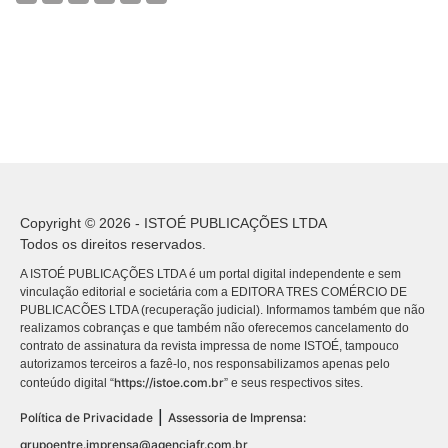
Copyright © 2026 - ISTOÉ PUBLICAÇÕES LTDA
Todos os direitos reservados.
A ISTOÉ PUBLICAÇÕES LTDA é um portal digital independente e sem
vinculação editorial e societária com a EDITORA TRES COMÉRCIO DE
PUBLICACÕES LTDA (recuperação judicial). Informamos também que não
realizamos cobranças e que também não oferecemos cancelamento do
contrato de assinatura da revista impressa de nome ISTOÉ, tampouco
autorizamos terceiros a fazê-lo, nos responsabilizamos apenas pelo
https://istoe.com.br
conteúdo digital “
” e seus respectivos sites.
|
Política de Privacidade
Assessoria de Imprensa:
grupoentre.imprensa@agenciafr.com.br