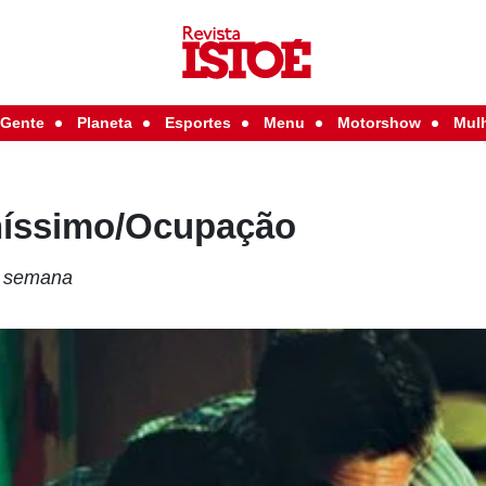
Gente
Planeta
Esportes
Menu
Motorshow
Mul
aníssimo/Ocupação
a semana