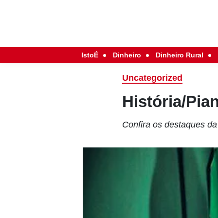
IstoÉ
Dinheiro
Dinheiro Rural
Uncategorized
História/Pi
Confira os destaques d