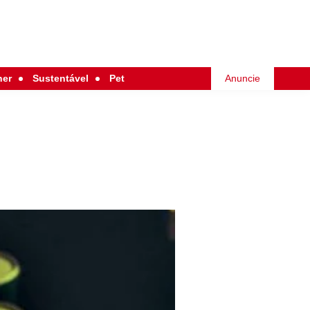
her
Sustentável
Pet
Anuncie