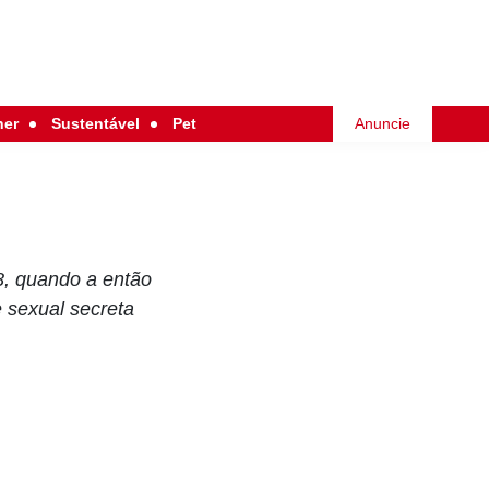
her
Sustentável
Pet
Anuncie
8, quando a então
e sexual secreta