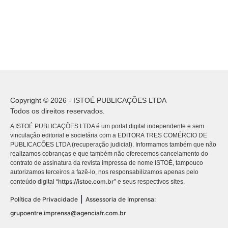
Copyright © 2026 - ISTOÉ PUBLICAÇÕES LTDA
Todos os direitos reservados.
A ISTOÉ PUBLICAÇÕES LTDA é um portal digital independente e sem
vinculação editorial e societária com a EDITORA TRES COMÉRCIO DE
PUBLICACÕES LTDA (recuperação judicial). Informamos também que não
realizamos cobranças e que também não oferecemos cancelamento do
contrato de assinatura da revista impressa de nome ISTOÉ, tampouco
autorizamos terceiros a fazê-lo, nos responsabilizamos apenas pelo
https://istoe.com.br
conteúdo digital “
” e seus respectivos sites.
|
Política de Privacidade
Assessoria de Imprensa:
grupoentre.imprensa@agenciafr.com.br