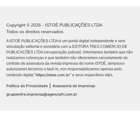
Copyright © 2026 - ISTOÉ PUBLICAÇÕES LTDA
Todos os direitos reservados.
A ISTOÉ PUBLICAÇÕES LTDA é um portal digital independente e sem
vinculação editorial e societária com a EDITORA TRES COMÉRCIO DE
PUBLICACÕES LTDA (recuperação judicial). Informamos também que não
realizamos cobranças e que também não oferecemos cancelamento do
contrato de assinatura da revista impressa de nome ISTOÉ, tampouco
autorizamos terceiros a fazê-lo, nos responsabilizamos apenas pelo
https://istoe.com.br
conteúdo digital “
” e seus respectivos sites.
|
Política de Privacidade
Assessoria de Imprensa:
grupoentre.imprensa@agenciafr.com.br