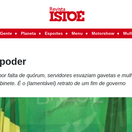
Gente
Planeta
Esportes
Menu
Motorshow
Mul
 poder
or falta de quórum, servidores esvaziam gavetas e mulh
binete. É o (lamentável) retrato de um fim de governo