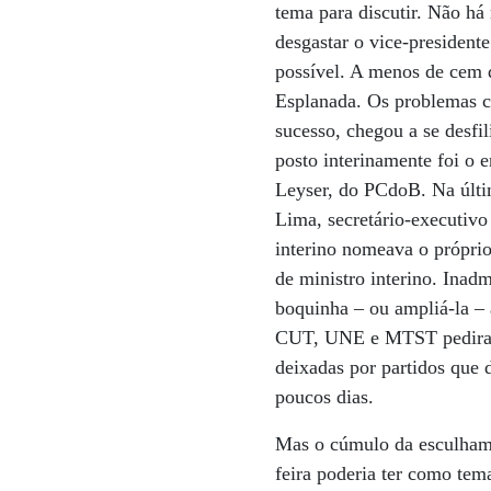
tema para discutir. Não há
desgastar o vice-president
possível. A menos de cem d
Esplanada. Os problemas 
sucesso, chegou a se desfi
posto interinamente foi o 
Leyser, do PCdoB. Na últim
Lima, secretário-executiv
interino nomeava o próprio
de ministro interino. Inad
boquinha – ou ampliá-la –
CUT, UNE e MTST pediram 
deixadas por partidos que
poucos dias.
Mas o cúmulo da esculhamb
feira poderia ter como te