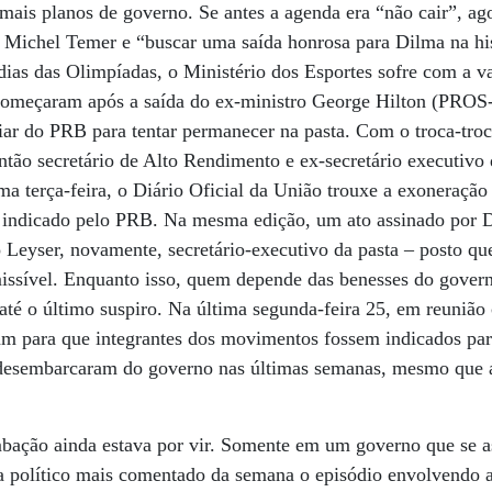
 mais planos de governo. Se antes a agenda era “não cair”, ag
e Michel Temer e “buscar uma saída honrosa para Dilma na hi
ias das Olimpíadas, o Ministério dos Esportes sofre com a v
começaram após a saída do ex-ministro George Hilton (PRO
liar do PRB para tentar permanecer na pasta. Com o troca-tr
então secretário de Alto Rendimento e ex-secretário executivo
a terça-feira, o Diário Oficial da União trouxe a exoneraçã
o indicado pelo PRB. Na mesma edição, um ato assinado por D
 Leyser, novamente, secretário-executivo da pasta – posto q
missível. Enquanto isso, quem depende das benesses do govern
 até o último suspiro. Na última segunda-feira 25, em reuni
para que integrantes dos movimentos fossem indicados para
 desembarcaram do governo nas últimas semanas, mesmo que
ação ainda estava por vir. Somente em um governo que se 
ma político mais comentado da semana o episódio envolvend