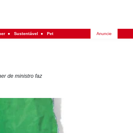
her
Sustentável
Pet
Anuncie
er de ministro faz