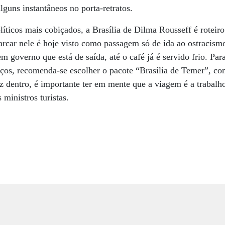
lguns instantâneos no porta-retratos.
líticos mais cobiçados, a Brasília de Dilma Rousseff é roteir
rcar nele é hoje visto como passagem só de ida ao ostracismo
em governo que está de saída, até o café já é servido frio. Par
iços, recomenda-se escolher o pacote “Brasília de Temer”, co
 dentro, é importante ter em mente que a viagem é a trabalh
ministros turistas.