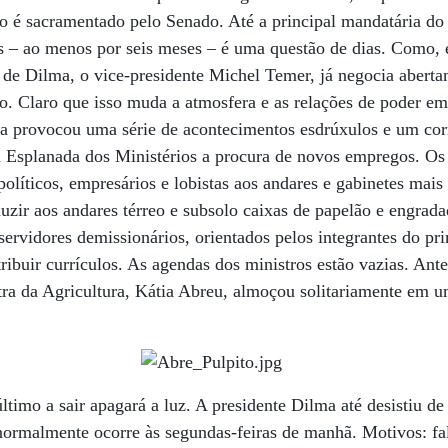
o é sacramentado pelo Senado. Até a principal mandatária do
s – ao menos por seis meses – é uma questão de dias. Como, e
 de Dilma, o vice-presidente Michel Temer, já negocia abert
o. Claro que isso muda a atmosfera e as relações de poder em
ira provocou uma série de acontecimentos esdrúxulos e um cor
a Esplanada dos Ministérios a procura de novos empregos. Os
políticos, empresários e lobistas aos andares e gabinetes mais
zir aos andares térreo e subsolo caixas de papelão e engrad
servidores demissionários, orientados pelos integrantes do pr
tribuir currículos. As agendas dos ministros estão vazias. An
stra da Agricultura, Kátia Abreu, almoçou solitariamente em 
ltimo a sair apagará a luz. A presidente Dilma até desistiu de
normalmente ocorre às segundas-feiras de manhã. Motivos: fa