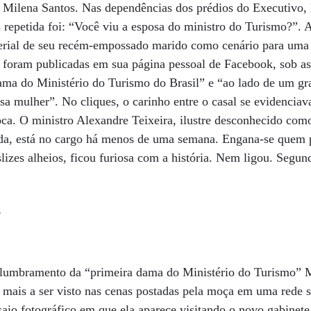
 Milena Santos. Nas dependências dos prédios do Executivo, L
s repetida foi: “Você viu a esposa do ministro do Turismo?”.
terial de seu recém-empossado marido como cenário para uma 
 foram publicadas em sua página pessoal de Facebook, sob a
dama do Ministério do Turismo do Brasil” e “ao lado de um g
a mulher”. No cliques, o carinho entre o casal se evidenciav
ca. O ministro Alexandre Teixeira, ilustre desconhecido como 
ada, está no cargo há menos de uma semana. Engana-se quem 
lizes alheios, ficou furiosa com a história. Nem ligou. Segun
s
deslumbramento da “primeira dama do Ministério do Turismo” 
mais a ser visto nas cenas postadas pela moça em uma rede s
saio fotográfico em que ela aparece visitando o novo gabinete