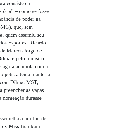
ora consiste em
stória” – como se fosse
acância de poder na
S-MG), que, sem
oca, quem assumiu seu
 dos Esportes, Ricardo
o de Marcos Jorge de
ilma e pelo ministro
ue agora acumula com o
o petista tenta manter a
ão com Dilma, MST,
 preencher as vagas
 a nomeação durasse
assemelha a um fim de
o a ex-Miss Bumbum