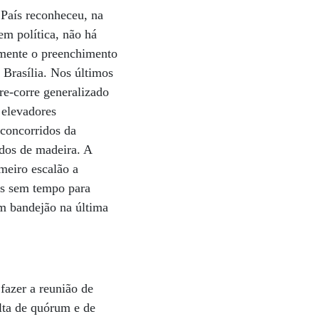
 País reconheceu, na
m política, não há
amente o preenchimento
 Brasília. Nos últimos
re-corre generalizado
 elevadores
 concorridos da
ados de madeira. A
imeiro escalão a
tes sem tempo para
um bandejão na última
 fazer a reunião de
lta de quórum e de