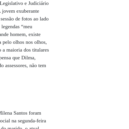
egislativo e Judiciário
 A jovem exuberante
sessão de fotos ao lado
s legendas “meu
rande homem, existe
a pelo olhos nos olhos,
a maioria dos titulares
pensa que Dilma,
do assessores, não tem
Milena Santos foram
ocial na segunda-feira
 do marido, o atual