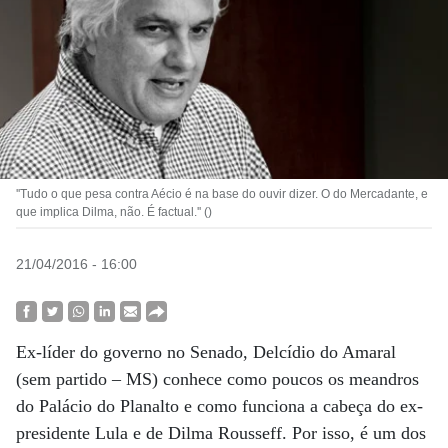
''Tudo o que pesa contra Aécio é na base do ouvir dizer. O do Mercadante, e
que implica Dilma, não. É factual.'' ()
21/04/2016 - 16:00
Ex-líder do governo no Senado, Delcídio do Amaral
(sem partido – MS) conhece como poucos os meandros
do Palácio do Planalto e como funciona a cabeça do ex-
presidente Lula e de Dilma Rousseff. Por isso, é um dos