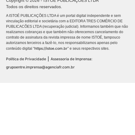
Copyright © 2026 - ISTOÉ PUBLICAÇÕES LTDA
Todos os direitos reservados.
A ISTOÉ PUBLICAÇÕES LTDA é um portal digital independente e sem
vinculação editorial e societária com a EDITORA TRES COMÉRCIO DE
PUBLICACÕES LTDA (recuperação judicial). Informamos também que não
realizamos cobranças e que também não oferecemos cancelamento do
contrato de assinatura da revista impressa de nome ISTOÉ, tampouco
autorizamos terceiros a fazê-lo, nos responsabilizamos apenas pelo
https://istoe.com.br
conteúdo digital “
” e seus respectivos sites.
|
Política de Privacidade
Assessoria de Imprensa:
grupoentre.imprensa@agenciafr.com.br