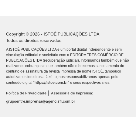
Copyright © 2026 - ISTOÉ PUBLICAÇÕES LTDA
Todos os direitos reservados.
A ISTOÉ PUBLICAÇÕES LTDA é um portal digital independente e sem
vinculação editorial e societária com a EDITORA TRES COMÉRCIO DE
PUBLICACÕES LTDA (recuperação judicial). Informamos também que não
realizamos cobranças e que também não oferecemos cancelamento do
contrato de assinatura da revista impressa de nome ISTOÉ, tampouco
autorizamos terceiros a fazê-lo, nos responsabilizamos apenas pelo
https://istoe.com.br
conteúdo digital “
” e seus respectivos sites.
|
Política de Privacidade
Assessoria de Imprensa:
grupoentre.imprensa@agenciafr.com.br