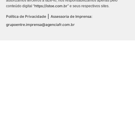
autorizamos terceiros a fazê-lo, nos responsabilizamos apenas pelo
https://istoe.com.br
conteúdo digital “
” e seus respectivos sites.
|
Política de Privacidade
Assessoria de Imprensa:
grupoentre.imprensa@agenciafr.com.br