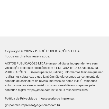
Copyright © 2026 - ISTOÉ PUBLICAÇÕES LTDA
Todos os direitos reservados.
A ISTOÉ PUBLICAÇÕES LTDA é um portal digital independente e sem
vinculação editorial e societária com a EDITORA TRES COMÉRCIO DE
PUBLICACÕES LTDA (recuperação judicial). Informamos também que não
realizamos cobranças e que também não oferecemos cancelamento do
contrato de assinatura da revista impressa de nome ISTOÉ, tampouco
autorizamos terceiros a fazê-lo, nos responsabilizamos apenas pelo
https://istoe.com.br
conteúdo digital “
” e seus respectivos sites.
|
Política de Privacidade
Assessoria de Imprensa:
grupoentre.imprensa@agenciafr.com.br