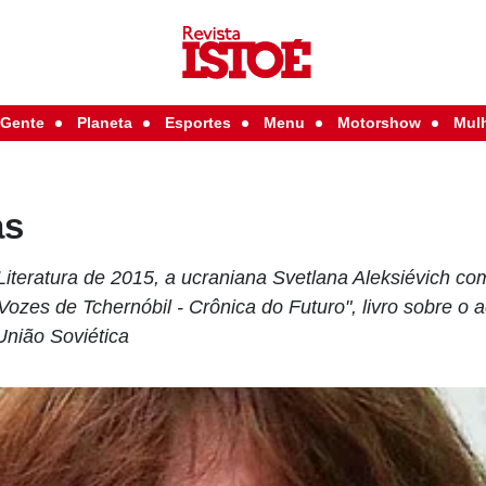
Gente
Planeta
Esportes
Menu
Motorshow
Mul
as
iteratura de 2015, a ucraniana Svetlana Aleksiévich co
"Vozes de Tchernóbil - Crônica do Futuro", livro sobre o 
-União Soviética