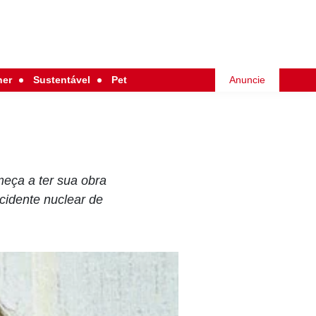
her
Sustentável
Pet
Anuncie
meça a ter sua obra
acidente nuclear de