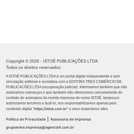
Copyright © 2026 - ISTOÉ PUBLICAÇÕES LTDA
Todos os direitos reservados.
A ISTOÉ PUBLICAÇÕES LTDA é um portal digital independente e sem
vinculação editorial e societária com a EDITORA TRES COMÉRCIO DE
PUBLICACÕES LTDA (recuperação judicial). Informamos também que não
realizamos cobranças e que também não oferecemos cancelamento do
contrato de assinatura da revista impressa de nome ISTOÉ, tampouco
autorizamos terceiros a fazê-lo, nos responsabilizamos apenas pelo
https://istoe.com.br
conteúdo digital “
” e seus respectivos sites.
|
Política de Privacidade
Assessoria de Imprensa:
grupoentre.imprensa@agenciafr.com.br