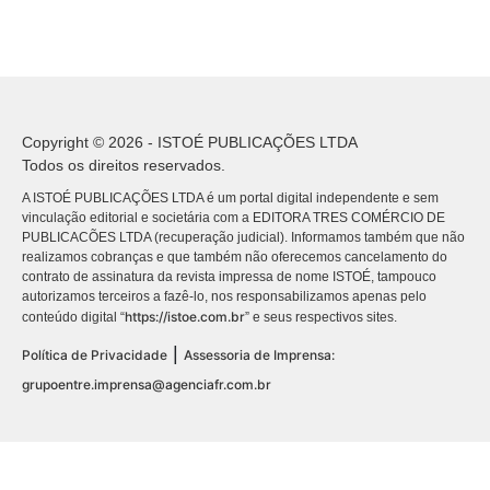
Copyright © 2026 - ISTOÉ PUBLICAÇÕES LTDA
Todos os direitos reservados.
A ISTOÉ PUBLICAÇÕES LTDA é um portal digital independente e sem
vinculação editorial e societária com a EDITORA TRES COMÉRCIO DE
PUBLICACÕES LTDA (recuperação judicial). Informamos também que não
realizamos cobranças e que também não oferecemos cancelamento do
contrato de assinatura da revista impressa de nome ISTOÉ, tampouco
autorizamos terceiros a fazê-lo, nos responsabilizamos apenas pelo
https://istoe.com.br
conteúdo digital “
” e seus respectivos sites.
|
Política de Privacidade
Assessoria de Imprensa:
grupoentre.imprensa@agenciafr.com.br