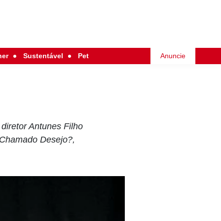
her
Sustentável
Pet
Anuncie
diretor Antunes Filho
 Chamado Desejo?,