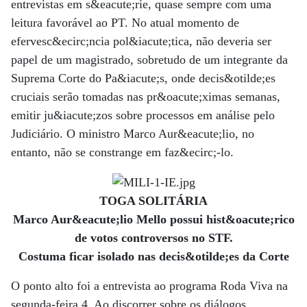
entrevistas em s&eacute;rie, quase sempre com uma
leitura favorável ao PT. No atual momento de
efervesc&ecirc;ncia pol&iacute;tica, não deveria ser
papel de um magistrado, sobretudo de um integrante da
Suprema Corte do Pa&iacute;s, onde decis&otilde;es
cruciais serão tomadas nas pr&oacute;ximas semanas,
emitir ju&iacute;zos sobre processos em análise pelo
Judiciário. O ministro Marco Aur&eacute;lio, no
entanto, não se constrange em faz&ecirc;-lo.
TOGA SOLITÁRIA
Marco Aur&eacute;lio Mello possui hist&oacute;rico
de votos controversos no STF.
Costuma ficar isolado nas decis&otilde;es da Corte
O ponto alto foi a entrevista ao programa Roda Viva na
segunda-feira 4. Ao discorrer sobre os diálogos