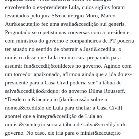
envolvendo o ex-presidente Lula, cujos sigilos foram
levantados pelo juiz S&eacute;rgio Moro, Marco
Aur&eacute;lio fez uma avalia&ccedil;ão sui generis.
Perguntado se o petista nas conversas com a presidente,
com ministros do governo e companheiros de PT poderia
ter atuado no sentido de obstruir a Justi&ccedil;a, o
ministro disse que Lula era um cara preparado para
assumir fun&ccedil;&otilde;es no governo. Agindo com
um torcedor apaixonado, afirmou ainda que a ida do ex-
presidente para a Casa Civil poderia ser “a tábua de
salva&ccedil;ão&rdquo; do governo Dilma Rousseff.
“Desde o in&iacute;cio [da discussão sobre a
nomea&ccedil;ão de Lula para chefiar a Casa Civil]
apontei que a integra&ccedil;ão de Lula ao
minist&eacute;rio seria a tábua de salva&ccedil;ão do
governo. No caso, ele iria para o minist&eacute;rio