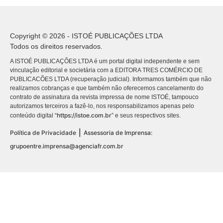
Copyright © 2026 - ISTOÉ PUBLICAÇÕES LTDA
Todos os direitos reservados.
A ISTOÉ PUBLICAÇÕES LTDA é um portal digital independente e sem
vinculação editorial e societária com a EDITORA TRES COMÉRCIO DE
PUBLICACÕES LTDA (recuperação judicial). Informamos também que não
realizamos cobranças e que também não oferecemos cancelamento do
contrato de assinatura da revista impressa de nome ISTOÉ, tampouco
autorizamos terceiros a fazê-lo, nos responsabilizamos apenas pelo
https://istoe.com.br
conteúdo digital “
” e seus respectivos sites.
|
Política de Privacidade
Assessoria de Imprensa:
grupoentre.imprensa@agenciafr.com.br