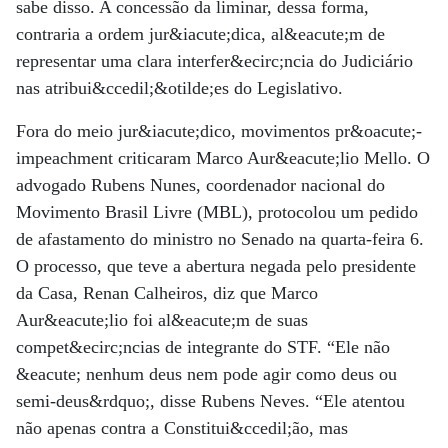
sabe disso. A concessão da liminar, dessa forma,
contraria a ordem jur&iacute;dica, al&eacute;m de
representar uma clara interfer&ecirc;ncia do Judiciário
nas atribui&ccedil;&otilde;es do Legislativo.
Fora do meio jur&iacute;dico, movimentos pr&oacute;-
impeachment criticaram Marco Aur&eacute;lio Mello. O
advogado Rubens Nunes, coordenador nacional do
Movimento Brasil Livre (MBL), protocolou um pedido
de afastamento do ministro no Senado na quarta-feira 6.
O processo, que teve a abertura negada pelo presidente
da Casa, Renan Calheiros, diz que Marco
Aur&eacute;lio foi al&eacute;m de suas
compet&ecirc;ncias de integrante do STF. “Ele não
&eacute; nenhum deus nem pode agir como deus ou
semi-deus&rdquo;, disse Rubens Neves. “Ele atentou
não apenas contra a Constitui&ccedil;ão, mas