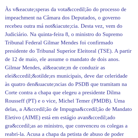
Às v&eacute;speras da vota&ccedil;ão do processo de
impeachment na Câmara dos Deputados, o governo
recebeu outra má not&iacute;cia. Desta vez, vem do
Judiciário. Na quinta-feira 8, o ministro do Supremo
Tribunal Federal Gilmar Mendes foi confirmado
presidente do Tribunal Superior Eleitoral (TSE). A partir
de 12 de maio, ele assume o mandato de dois anos.
Gilmar Mendes, al&eacute;m de conduzir as
elei&ccedil;&otilde;es municipais, deve dar celeridade
às quatro den&uacute;ncias do PSDB que tramitam na
Corte contra a chapa que elegeu a presidente Dilma
Rousseff (PT) e o vice, Michel Temer (PMDB). Uma
delas, a A&ccedil;ão de Impugna&ccedil;ão de Mandato
Eletivo (AIME) está em estágio avan&ccedil;ado
gra&ccedil;as ao ministro, que convenceu os colegas a
reabri-la. Acusa a chapa da petista de abuso de poder