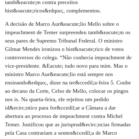
tamb&eacute;m contra preceitos
hist&oacute;ricos&rdquo;, complementou.
A decisão de Marco Aur&eacute;lio Mello sobre o
impeachment de Temer surpreendeu tamb&eacute;m os
seus pares de Supremo Tribunal Federal. O ministro
Gilmar Mendes ironizou o hist&oacute;rico de votos
controversos do colega. “Não conhecia impeachment de
vice-presidente. &Eacute; tudo novo para mim. Mas o
ministro Marco Aur&eacute;lio está sempre nos
ensinando&rdquo;, disse na ter&ccedil;a-feira 5. Coube
ao decano da Corte, Celso de Mello, colocar os pingos
nos is. Na quarta-feira, ele rejeitou um pedido
id&ecirc;ntico para for&ccedil;ar a Câmara a dar
abertura ao processo de impeachment contra Michel
Temer. Justificou que as jurisprud&ecirc;ncias firmadas
pela Casa contrariam a senten&ccedil;a de Marco