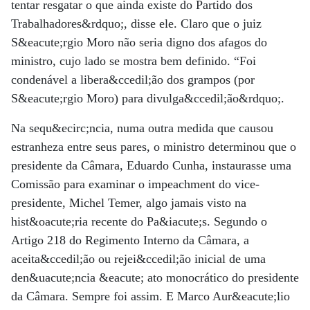
tentar resgatar o que ainda existe do Partido dos
Trabalhadores&rdquo;, disse ele. Claro que o juiz
S&eacute;rgio Moro não seria digno dos afagos do
ministro, cujo lado se mostra bem definido. “Foi
condenável a libera&ccedil;ão dos grampos (por
S&eacute;rgio Moro) para divulga&ccedil;ão&rdquo;.
Na sequ&ecirc;ncia, numa outra medida que causou
estranheza entre seus pares, o ministro determinou que o
presidente da Câmara, Eduardo Cunha, instaurasse uma
Comissão para examinar o impeachment do vice-
presidente, Michel Temer, algo jamais visto na
hist&oacute;ria recente do Pa&iacute;s. Segundo o
Artigo 218 do Regimento Interno da Câmara, a
aceita&ccedil;ão ou rejei&ccedil;ão inicial de uma
den&uacute;ncia &eacute; ato monocrático do presidente
da Câmara. Sempre foi assim. E Marco Aur&eacute;lio