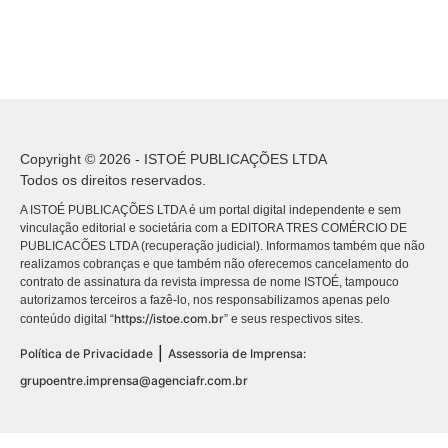
Copyright © 2026 - ISTOÉ PUBLICAÇÕES LTDA
Todos os direitos reservados.
A ISTOÉ PUBLICAÇÕES LTDA é um portal digital independente e sem
vinculação editorial e societária com a EDITORA TRES COMÉRCIO DE
PUBLICACÕES LTDA (recuperação judicial). Informamos também que não
realizamos cobranças e que também não oferecemos cancelamento do
contrato de assinatura da revista impressa de nome ISTOÉ, tampouco
autorizamos terceiros a fazê-lo, nos responsabilizamos apenas pelo
https://istoe.com.br
conteúdo digital “
” e seus respectivos sites.
|
Política de Privacidade
Assessoria de Imprensa:
grupoentre.imprensa@agenciafr.com.br