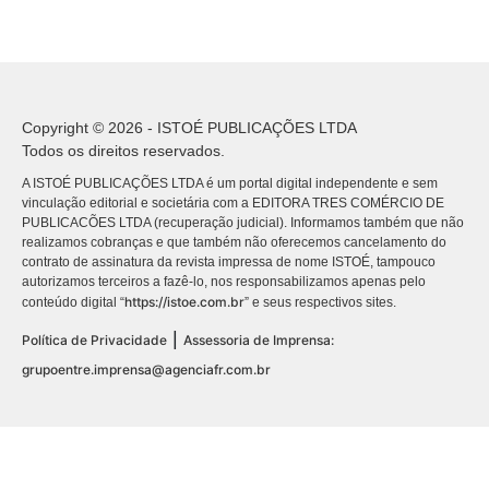
Copyright © 2026 - ISTOÉ PUBLICAÇÕES LTDA
Todos os direitos reservados.
A ISTOÉ PUBLICAÇÕES LTDA é um portal digital independente e sem
vinculação editorial e societária com a EDITORA TRES COMÉRCIO DE
PUBLICACÕES LTDA (recuperação judicial). Informamos também que não
realizamos cobranças e que também não oferecemos cancelamento do
contrato de assinatura da revista impressa de nome ISTOÉ, tampouco
autorizamos terceiros a fazê-lo, nos responsabilizamos apenas pelo
https://istoe.com.br
conteúdo digital “
” e seus respectivos sites.
|
Política de Privacidade
Assessoria de Imprensa:
grupoentre.imprensa@agenciafr.com.br