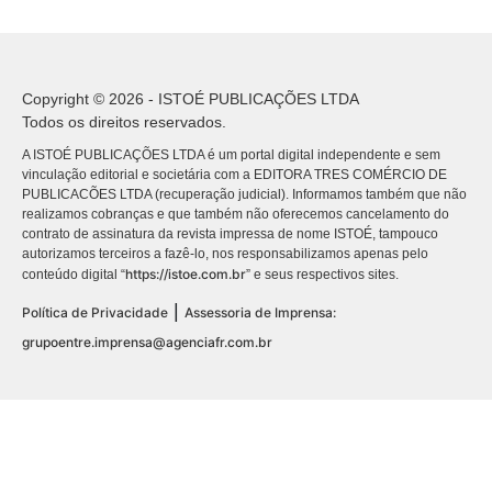
Copyright © 2026 - ISTOÉ PUBLICAÇÕES LTDA
Todos os direitos reservados.
A ISTOÉ PUBLICAÇÕES LTDA é um portal digital independente e sem
vinculação editorial e societária com a EDITORA TRES COMÉRCIO DE
PUBLICACÕES LTDA (recuperação judicial). Informamos também que não
realizamos cobranças e que também não oferecemos cancelamento do
contrato de assinatura da revista impressa de nome ISTOÉ, tampouco
autorizamos terceiros a fazê-lo, nos responsabilizamos apenas pelo
https://istoe.com.br
conteúdo digital “
” e seus respectivos sites.
|
Política de Privacidade
Assessoria de Imprensa:
grupoentre.imprensa@agenciafr.com.br