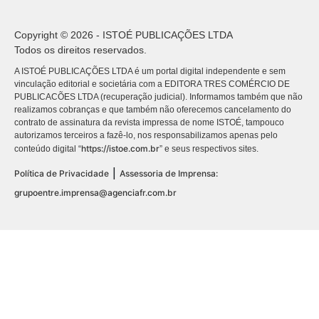
Copyright © 2026 - ISTOÉ PUBLICAÇÕES LTDA
Todos os direitos reservados.
A ISTOÉ PUBLICAÇÕES LTDA é um portal digital independente e sem
vinculação editorial e societária com a EDITORA TRES COMÉRCIO DE
PUBLICACÕES LTDA (recuperação judicial). Informamos também que não
realizamos cobranças e que também não oferecemos cancelamento do
contrato de assinatura da revista impressa de nome ISTOÉ, tampouco
autorizamos terceiros a fazê-lo, nos responsabilizamos apenas pelo
https://istoe.com.br
conteúdo digital “
” e seus respectivos sites.
|
Política de Privacidade
Assessoria de Imprensa:
grupoentre.imprensa@agenciafr.com.br