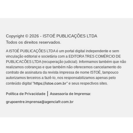
Copyright © 2026 - ISTOÉ PUBLICAÇÕES LTDA
Todos os direitos reservados.
A ISTOÉ PUBLICAÇÕES LTDA é um portal digital independente e sem
vinculação editorial e societária com a EDITORA TRES COMÉRCIO DE
PUBLICACÕES LTDA (recuperação judicial). Informamos também que não
realizamos cobranças e que também não oferecemos cancelamento do
contrato de assinatura da revista impressa de nome ISTOÉ, tampouco
autorizamos terceiros a fazê-lo, nos responsabilizamos apenas pelo
https://istoe.com.br
conteúdo digital “
” e seus respectivos sites.
|
Política de Privacidade
Assessoria de Imprensa:
grupoentre.imprensa@agenciafr.com.br