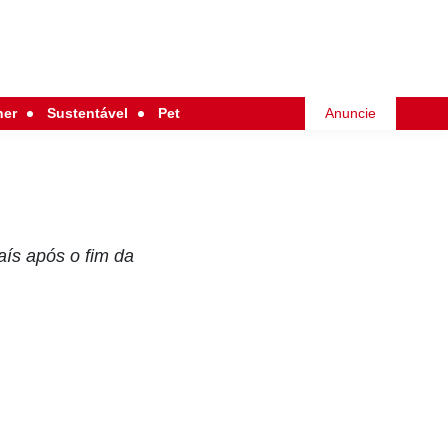
her
Sustentável
Pet
Anuncie
aís após o fim da