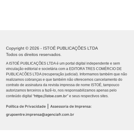
Copyright © 2026 - ISTOÉ PUBLICAÇÕES LTDA
Todos os direitos reservados.
A ISTOÉ PUBLICAÇÕES LTDA é um portal digital independente e sem
vinculação editorial e societária com a EDITORA TRES COMÉRCIO DE
PUBLICACÕES LTDA (recuperação judicial). Informamos também que não
realizamos cobranças e que também não oferecemos cancelamento do
contrato de assinatura da revista impressa de nome ISTOÉ, tampouco
autorizamos terceiros a fazê-lo, nos responsabilizamos apenas pelo
https://istoe.com.br
conteúdo digital “
” e seus respectivos sites.
|
Política de Privacidade
Assessoria de Imprensa:
grupoentre.imprensa@agenciafr.com.br