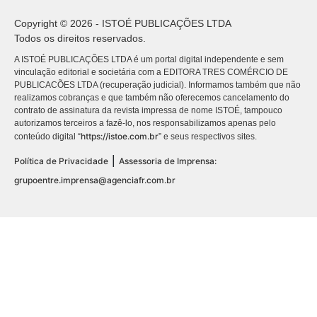
Copyright © 2026 - ISTOÉ PUBLICAÇÕES LTDA
Todos os direitos reservados.
A ISTOÉ PUBLICAÇÕES LTDA é um portal digital independente e sem
vinculação editorial e societária com a EDITORA TRES COMÉRCIO DE
PUBLICACÕES LTDA (recuperação judicial). Informamos também que não
realizamos cobranças e que também não oferecemos cancelamento do
contrato de assinatura da revista impressa de nome ISTOÉ, tampouco
autorizamos terceiros a fazê-lo, nos responsabilizamos apenas pelo
https://istoe.com.br
conteúdo digital “
” e seus respectivos sites.
|
Política de Privacidade
Assessoria de Imprensa:
grupoentre.imprensa@agenciafr.com.br