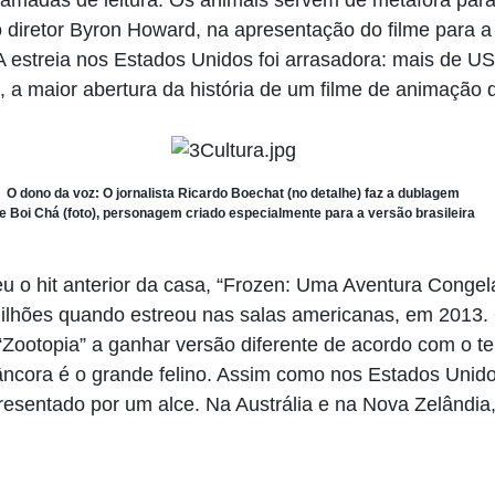
o diretor Byron Howard, na apresentação do filme para 
 estreia nos Estados Unidos foi arrasadora: mais de U
, a maior abertura da história de um filme de animação
O dono da voz: O jornalista Ricardo Boechat (no detalhe) faz a dublagem
e Boi Chá (foto), personagem criado especialmente para a versão brasileira
eu o hit anterior da casa, “Frozen: Uma Aventura Congel
milhões quando estreou nas salas americanas, em 2013. 
ootopia” a ganhar versão diferente de acordo com o terr
 âncora é o grande felino. Assim como nos Estados Unid
presentado por um alce. Na Austrália e na Nova Zelândia