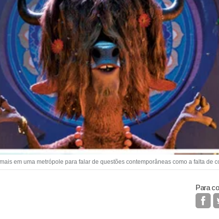
mais em uma metrópole para falar de questões contemporâneas como a falta de
Para co