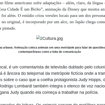
m filme americano sofre adaptações – além, claro, da língua 
Essa Cidade É um Bicho”, animação da Disney que mostra a
 foi além. O estúdio criou versões locais para um dos perso
ue, no original, é incorporado por um alce, no Japão chega co
a pintada.
a urbana: Animação coloca animais em uma metrópole para falar de questões
contemporâneas como a falta de comunicação
cal, é um comentarista de televisão dublado pelo colun
 é âncora do telejornal da metrópole fictícia onde a tram
as sobre o caso que a coelha protagonista Judy Hopps, 
. Rodrigo Lombardi também integra o elenco de voz nacio
ana Judy quando ela começa a trabalhar na polícia.
camadas de leitura. Os animais servem de metáfora para