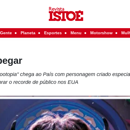
Gente
Planeta
Esportes
Menu
Motorshow
Mul
pegar
Zootopia" chega ao País com personagem criado especia
brar o recorde de público nos EUA