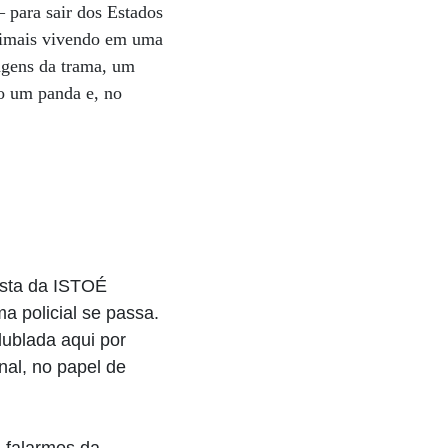
– para sair dos Estados
nimais vivendo em uma
nagens da trama, um
mo um panda e, no
ista da ISTOÉ
a policial se passa.
dublada aqui por
nal, no papel de
 falarmos da