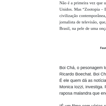
Não é a primeira vez que u
Unidos. Mas “Zootopia – 
civilização contemporânea,
jornalista de televisão, q
Brasil, na pele de uma onç
Faun
Boi Chá, o pesonagem lo
Ricardo Boechat. Boi Chá
É ele quem dá as notíci
Monica Iozzi, investiga
raposa malandra que eng
“É um filme com várias 