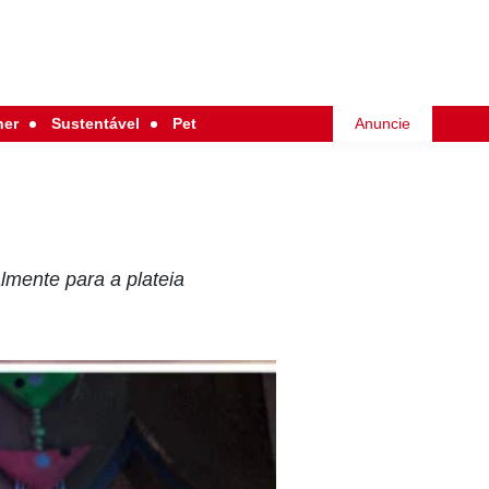
her
Sustentável
Pet
Anuncie
lmente para a plateia