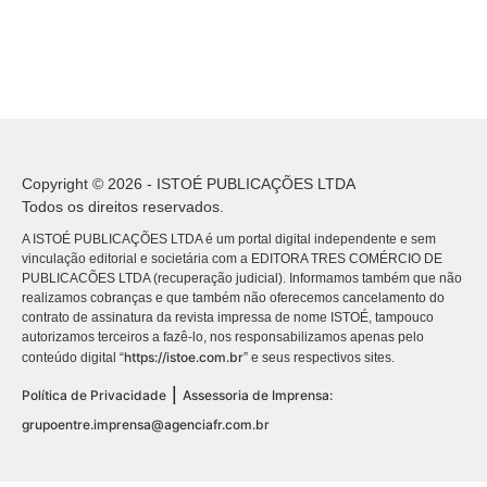
Copyright © 2026 - ISTOÉ PUBLICAÇÕES LTDA
Todos os direitos reservados.
A ISTOÉ PUBLICAÇÕES LTDA é um portal digital independente e sem
vinculação editorial e societária com a EDITORA TRES COMÉRCIO DE
PUBLICACÕES LTDA (recuperação judicial). Informamos também que não
realizamos cobranças e que também não oferecemos cancelamento do
contrato de assinatura da revista impressa de nome ISTOÉ, tampouco
autorizamos terceiros a fazê-lo, nos responsabilizamos apenas pelo
https://istoe.com.br
conteúdo digital “
” e seus respectivos sites.
|
Política de Privacidade
Assessoria de Imprensa:
grupoentre.imprensa@agenciafr.com.br