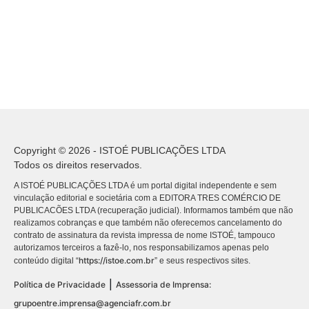
Copyright © 2026 - ISTOÉ PUBLICAÇÕES LTDA
Todos os direitos reservados.
A ISTOÉ PUBLICAÇÕES LTDA é um portal digital independente e sem
vinculação editorial e societária com a EDITORA TRES COMÉRCIO DE
PUBLICACÕES LTDA (recuperação judicial). Informamos também que não
realizamos cobranças e que também não oferecemos cancelamento do
contrato de assinatura da revista impressa de nome ISTOÉ, tampouco
autorizamos terceiros a fazê-lo, nos responsabilizamos apenas pelo
https://istoe.com.br
conteúdo digital “
” e seus respectivos sites.
|
Política de Privacidade
Assessoria de Imprensa:
grupoentre.imprensa@agenciafr.com.br