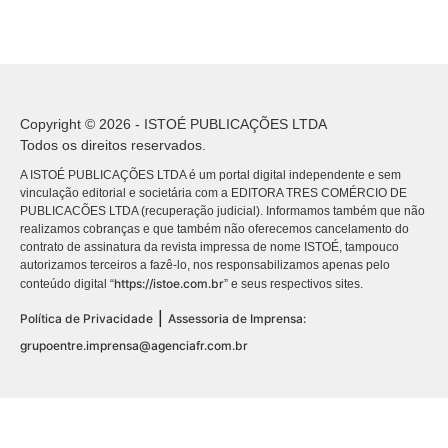
Copyright © 2026 - ISTOÉ PUBLICAÇÕES LTDA
Todos os direitos reservados.
A ISTOÉ PUBLICAÇÕES LTDA é um portal digital independente e sem
vinculação editorial e societária com a EDITORA TRES COMÉRCIO DE
PUBLICACÕES LTDA (recuperação judicial). Informamos também que não
realizamos cobranças e que também não oferecemos cancelamento do
contrato de assinatura da revista impressa de nome ISTOÉ, tampouco
autorizamos terceiros a fazê-lo, nos responsabilizamos apenas pelo
https://istoe.com.br
conteúdo digital “
” e seus respectivos sites.
|
Política de Privacidade
Assessoria de Imprensa:
grupoentre.imprensa@agenciafr.com.br