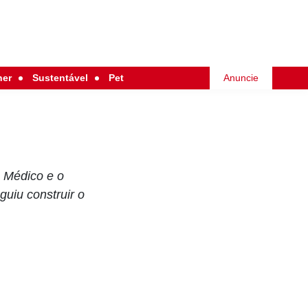
her
Sustentável
Pet
Anuncie
 Médico e o
uiu construir o