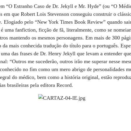
m “O Estranho Caso de Dr. Jekyll e Mr. Hyde” (ou “O Médic
 em que Robert Lois Stevenson conseguiu construir o clássic
de. Elogiado pelo “New York Times Book Review” quando sai
é uma fanfiction, ficção de fã, literalmente, como se nomeia
utros mantendo os mesmos personagens. Em mais de 300 pági
 da mais conhecida tradução do título para o português. Espe
 uma das frases de Dr. Henry Jekyll que levam a entender qu
inal: “Outros me sucederão, outros irão me superar nesse mes
conhecido no fim como um mero abrigo de personalidades múl
tegral do médico, bem como a história original, estão reprodu
ias brasileiras pela editora Record.