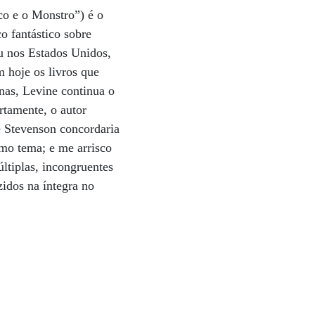
o e o Monstro”) é o
o fantástico sobre
u nos Estados Unidos,
m hoje os livros que
nas, Levine continua o
rtamente, o autor
e Stevenson concordaria
mo tema; e me arrisco
tiplas, incongruentes
zidos na íntegra no