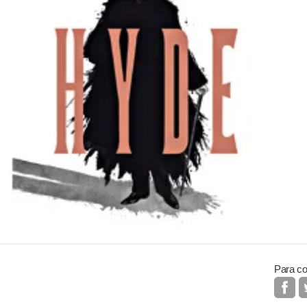
Para co