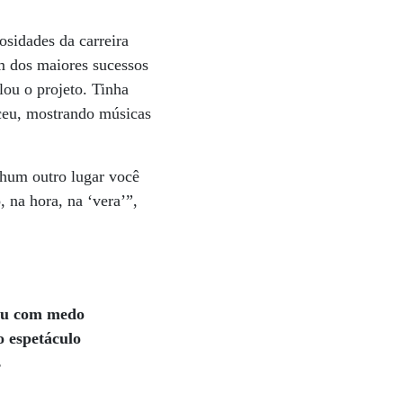
osidades da carreira
m dos maiores sucessos
lou o projeto. Tinha
nceu, mostrando músicas
nhum outro lugar você
 na hora, na ‘vera’”,
tou com medo
o espetáculo
s