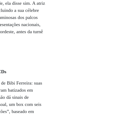
e, ela disse sim. A atriz
luindo a sua célebre
uminosas dos palcos
resentações nacionais,
rdeste, antes da turnê
CDs
de Bibi Ferreira: suas
oram batizados em
ão dá sinais de
soal, um box com seis
ções”, baseado em