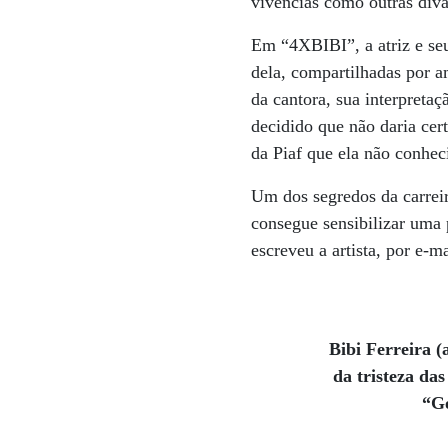
vivências como outras div
Em “4XBIBI”, a atriz e seu
dela, compartilhadas por 
da cantora, sua interpretaç
decidido que não daria cer
da Piaf que ela não conhec
Um dos segredos da carreir
consegue sensibilizar uma 
escreveu a artista, por e-m
Bibi Ferreira 
da tristeza da
“Go