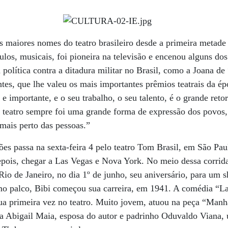
s maiores nomes do teatro brasileiro desde a primeira metade
ulos, musicais, foi pioneira na televisão e encenou alguns do
a política contra a ditadura militar no Brasil, como a Joana d
es, que lhe valeu os mais importantes prêmios teatrais da ép
 e importante, e o seu trabalho, o seu talento, é o grande ret
O teatro sempre foi uma grande forma de expressão dos povos,
mais perto das pessoas.”
s passa na sexta-feira 4 pelo teatro Tom Brasil, em São Pau
epois, chegar a Las Vegas e Nova York. No meio dessa corrid
Rio de Janeiro, no dia 1º de junho, seu aniversário, para um 
mo palco, Bibi começou sua carreira, em 1941. A comédia “L
ua primeira vez no teatro. Muito jovem, atuou na peça “Manh
a Abigail Maia, esposa do autor e padrinho Oduvaldo Viana,