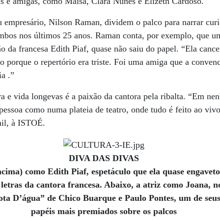
as e amigas, como Maísa, Clara Nunes e Elizeth Cardoso.
 empresário, Nilson Raman, dividem o palco para narrar curi
ambos nos últimos 25 anos. Raman conta, por exemplo, que u
ão da francesa Edith Piaf, quase não saiu do papel. “Ela cance
to porque o repertório era triste. Foi uma amiga que a conve
ia .”
a e vida longevas é a paixão da cantora pela ribalta. “Em ne
pessoa como numa plateia de teatro, onde tudo é feito ao vivo,
ail, à ISTOÉ.
DIVA DAS DIVAS
(acima) como Edith Piaf, espetáculo que ela quase engave
s letras da cantora francesa. Abaixo, a atriz como Joana, n
ta D’água” de Chico Buarque e Paulo Pontes, um de seu
papéis mais premiados sobre os palcos