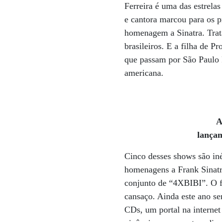
Ferreira é uma das estrelas
e cantora marcou para os p
homenagem a Sinatra. Trat
brasileiros. E a filha de P
que passam por São Paulo R
americana.
A
lança
Cinco desses shows são iné
homenagens a Frank Sinatra
conjunto de “4XBIBI”. O f
cansaço. Ainda este ano s
CDs, um portal na interne