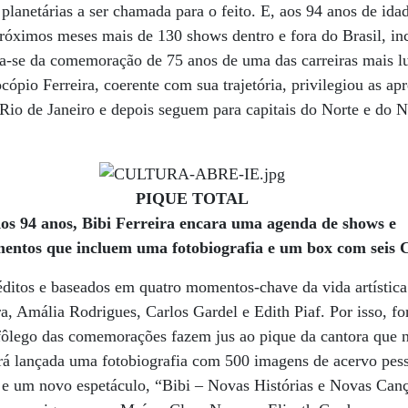
 planetárias a ser chamada para o feito. E, aos 94 anos de idad
róximos meses mais de 130 shows dentro e fora do Brasil, inc
a-se da comemoração de 75 anos de uma das carreiras mais l
rocópio Ferreira, coerente com sua trajetória, privilegiou as ap
io de Janeiro e depois seguem para capitais do Norte e do No
PIQUE TOTAL
os 94 anos, Bibi Ferreira encara uma agenda de shows e
mentos que incluem uma fotobiografia e um box com seis 
ditos e baseados em quatro momentos-chave da vida artística 
, Amália Rodrigues, Carlos Gardel e Edith Piaf. Por isso, f
ôlego das comemorações fazem jus ao pique da cantora que n
erá lançada uma fotobiografia com 500 imagens de acervo pes
t e um novo espetáculo, “Bibi – Novas Histórias e Novas Can