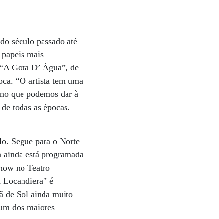
 do século passado até
s papeis mais
e “A Gota D’ Água”, de
oca. “O artista tem uma
orno que podemos dar à
 de todas as épocas.
lo. Segue para o Norte
a ainda está programada
show no Teatro
a Locandiera” é
ã de Sol ainda muito
 um dos maiores