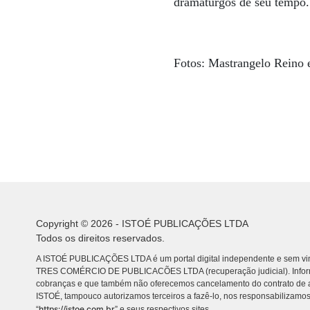
dramaturgos de seu tempo.
Fotos: Mastrangelo Reino
Copyright © 2026 - ISTOÉ PUBLICAÇÕES LTDA
Todos os direitos reservados.
A ISTOÉ PUBLICAÇÕES LTDA é um portal digital independente e sem vin
TRES COMÉRCIO DE PUBLICACÕES LTDA (recuperação judicial). Info
cobranças e que também não oferecemos cancelamento do contrato de a
ISTOÉ, tampouco autorizamos terceiros a fazê-lo, nos responsabilizamos
https://istoe.com.br
“
” e seus respectivos sites.