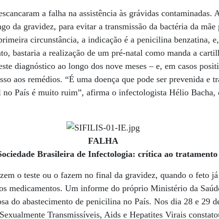
cancaram a falha na assistência às grávidas contaminadas. A 
ngo da gravidez, para evitar a transmissão da bactéria da mãe 
imeira circunstância, a indicação é a penicilina benzatina, e
anto, bastaria a realização de um pré-natal como manda a cartil
este diagnóstico ao longo dos nove meses – e, em casos positi
esso aos remédios. “É uma doença que pode ser prevenida e t
l no País é muito ruim”, afirma o infectologista Hélio Bacha,
FALHA
ociedade Brasileira de Infectologia: crítica ao tratamento
em o teste ou o fazem no final da gravidez, quando o feto já
os medicamentos. Um informe do próprio Ministério da Saúde
osa do abastecimento de penicilina no País. Nos dia 28 e 29 de
exualmente Transmissíveis, Aids e Hepatites Virais constat