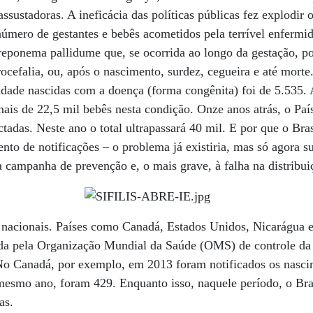
sustadoras. A ineficácia das políticas públicas fez explodir os
 número de gestantes e bebês acometidos pela terrível enfermi
Treponema pallidume que, se ocorrida ao longo da gestação, p
efalia, ou, após o nascimento, surdez, cegueira e até morte
idade nascidas com a doença (forma congênita) foi de 5.535. 
ais de 22,5 mil bebês nesta condição. Onze anos atrás, o País
ctadas. Neste ano o total ultrapassará 40 mil. E por que o Bra
nto de notificações – o problema já existiria, mas só agora s
a campanha de prevenção e, o mais grave, à falha na distribu
nacionais. Países como Canadá, Estados Unidos, Nicarágua e
cida pela Organização Mundial da Saúde (OMS) de controle da
 No Canadá, por exemplo, em 2013 foram notificados os nasci
mesmo ano, foram 429. Enquanto isso, naquele período, o Bra
as.