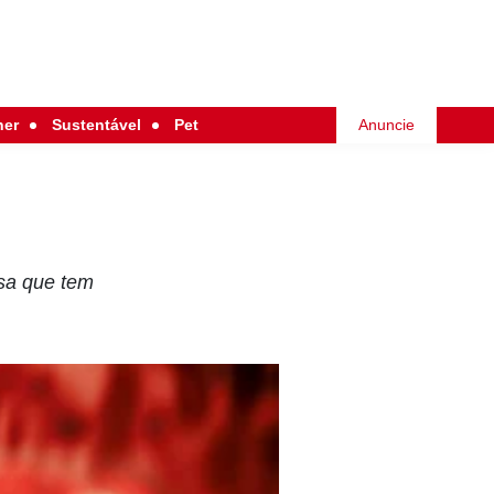
her
Sustentável
Pet
Anuncie
osa que tem