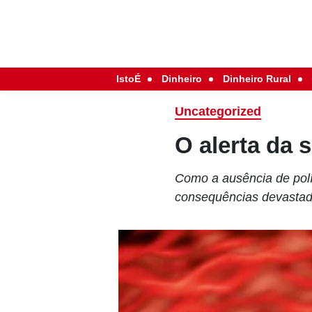
IstoÉ
Dinheiro
Dinheiro Rural
Uncategorized
O alerta da sí
Como a ausência de polí
consequências devastado