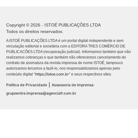
Copyright © 2026 - ISTOÉ PUBLICAÇÕES LTDA
Todos os direitos reservados.
A ISTOÉ PUBLICAÇÕES LTDA é um portal digital independente e sem
vinculação editorial e societária com a EDITORA TRES COMÉRCIO DE
PUBLICACÕES LTDA (recuperação judicial). Informamos também que não
realizamos cobranças e que também não oferecemos cancelamento do
contrato de assinatura da revista impressa de nome ISTOÉ, tampouco
autorizamos terceiros a fazê-lo, nos responsabilizamos apenas pelo
https://istoe.com.br
conteúdo digital “
” e seus respectivos sites.
|
Política de Privacidade
Assessoria de Imprensa:
grupoentre.imprensa@agenciafr.com.br