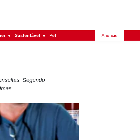
her
Sustentável
Pet
Anuncie
consultas. Segundo
timas