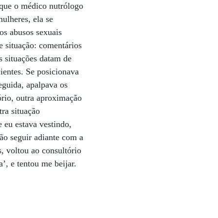
 que o médico nutrólogo
ulheres, ela se
 os abusos sexuais
e situação: comentários
s situações datam de
cientes. Se posicionava
eguida, apalpava os
ório, outra aproximação
tra situação
eu estava vestindo,
não seguir adiante com a
s, voltou ao consultório
, e tentou me beijar.