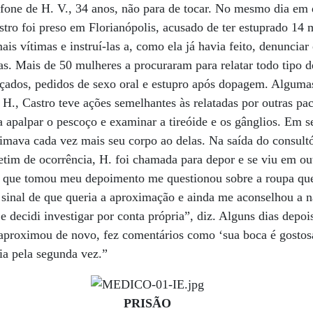
lefone de H. V., 34 anos, não para de tocar. No mesmo dia em
tro foi preso em Florianópolis, acusado de ter estuprado 14 m
is vítimas e instruí-las a, como ela já havia feito, denunciar
tas. Mais de 50 mulheres a procuraram para relatar todo tipo d
rçados, pedidos de sexo oral e estupro após dopagem. Alguma
 H., Castro teve ações semelhantes às relatadas por outras pa
ra apalpar o pescoço e examinar a tireóide e os gânglios. Em s
ximava cada vez mais seu corpo ao delas. Na saída do consult
letim de ocorrência, H. foi chamada para depor e se viu em ou
 que tomou meu depoimento me questionou sobre a roupa que 
o sinal de que queria a aproximação e ainda me aconselhou a 
e decidi investigar por conta própria”, diz. Alguns dias depoi
proximou de novo, fez comentários como ‘sua boca é gostosa’
cia pela segunda vez.”
PRISÃO