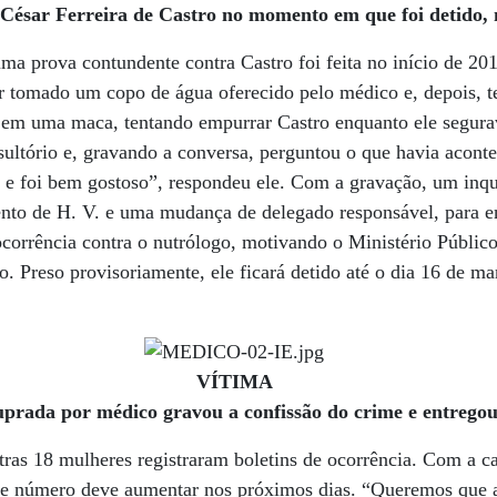
ésar Ferreira de Castro no momento em que foi detido, n
a prova contundente contra Castro foi feita no início de 20
er tomado um copo de água oferecido pelo médico e, depois, 
a em uma maca, tentando empurrar Castro enquanto ele segur
sultório e, gravando a conversa, perguntou o que havia acont
 e foi bem gostoso”, respondeu ele. Com a gravação, um inqué
ento de H. V. e uma mudança de delegado responsável, para e
 ocorrência contra o nutrólogo, motivando o Ministério Públic
o. Preso provisoriamente, ele ficará detido até o dia 16 de ma
VÍTIMA
uprada por médico gravou a confissão do crime e entregou
utras 18 mulheres registraram boletins de ocorrência. Com a 
sse número deve aumentar nos próximos dias. “Queremos que a