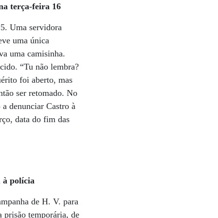
a terça-feira 16
15. Uma servidora
teve uma única
ava uma camisinha.
ecido. “Tu não lembra?
rito foi aberto, mas
ntão ser retomado. No
o a denunciar Castro à
rço, data do fim das
 à polícia
campanha de H. V. para
 prisão temporária, de