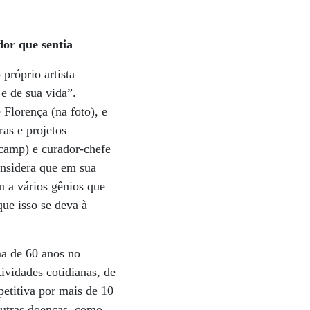
dor que sentia
próprio artista
e de sua vida”.
 Florença (na foto), e
as e projetos
icamp) e curador-chefe
nsidera que em sua
m a vários gênios que
ue isso se deva à
ma de 60 anos no
vidades cotidianas, de
etitiva por mais de 10
outras doenças, como