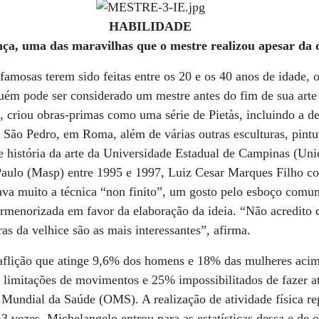
HABILIDADE
nça, uma das maravilhas que o mestre realizou apesar da 
amosas terem sido feitas entre os 20 e os 40 anos de idade, o 
ém pode ser considerado um mestre antes do fim de sua arte 
e, criou obras-primas como uma série de Pietàs, incluindo a de
 São Pedro, em Roma, além de várias outras esculturas, pintur
de história da arte da Universidade Estadual de Campinas (Un
aulo (Masp) entre 1995 e 1997, Luiz Cesar Marques Filho co
ava muito a técnica “non finito”, um gosto pelo esboço comu
rmenorizada em favor da elaboração da ideia. “Não acredito q
bras da velhice são as mais interessantes”, afirma.
a aflição que atinge 9,6% dos homens e 18% das mulheres aci
imitações de movimentos e 25% impossibilitados de fazer ati
undial da Saúde (OMS). A realização de atividade física rep
3 vezes. Michelangelo entrou para as estatísticas dessa e de 