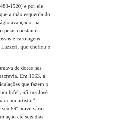
483-1520) e por ele
 que a mão esquerda do
stágio avançado, na
o pelas constantes
ssos e cartilagens
 Lazzeri, que chefiou o
lamava de dores nas
 escrevia. Em 1563, a
ticulações que fazem o
um bife”, afirma José
ara um artista.”
 seu 89º aniversário.
m ação até seis dias