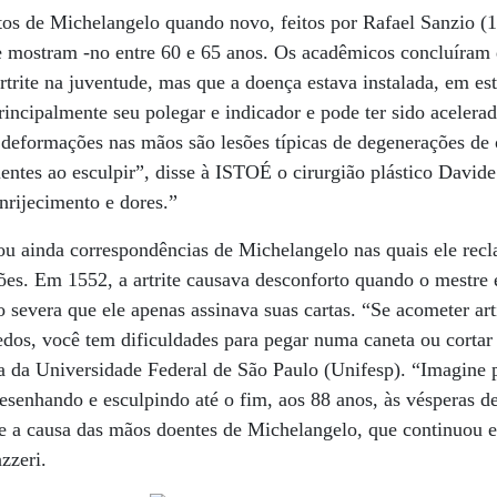
tos de Michelangelo quando novo, feitos por Rafael Sanzio (1
 mostram -no entre 60 e 65 anos. Os acadêmicos concluíram
 artrite na juventude, mas que a doença estava instalada, em e
incipalmente seu polegar e indicador e pode ter sido acelerad
 deformações nas mãos são lesões típicas de degenerações de o
entes ao esculpir”, disse à ISTOÉ o cirurgião plástico Davide
nrijecimento e dores.”
ou ainda correspondências de Michelangelo nas quais ele rec
ões. Em 1552, a artrite causava desconforto quando o mestre
o severa que ele apenas assinava suas cartas. “Se acometer ar
dos, você tem dificuldades para pegar numa caneta ou cortar 
 da Universidade Federal de São Paulo (Unifesp). “Imagine p
enhando e esculpindo até o fim, aos 88 anos, às vésperas de
 e a causa das mãos doentes de Michelangelo, que continuou e
zzeri.