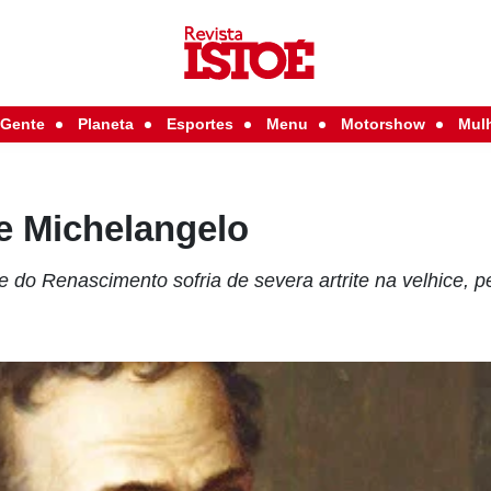
Gente
Planeta
Esportes
Menu
Motorshow
Mul
e Michelangelo
e do Renascimento sofria de severa artrite na velhice, 