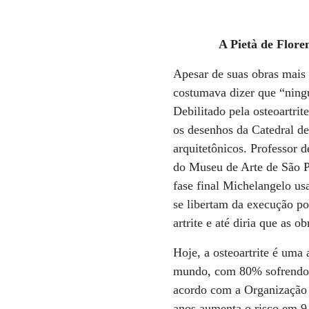
A Pietà de Flore
Apesar de suas obras mais f
costumava dizer que “ningu
Debilitado pela osteoartrit
os desenhos da Catedral de
arquitetônicos. Professor 
do Museu de Arte de São P
fase final Michelangelo us
se libertam da execução po
artrite e até diria que as o
Hoje, a osteoartrite é um
mundo, com 80% sofrendo l
acordo com a Organização M
anos aumenta o risco em 9,