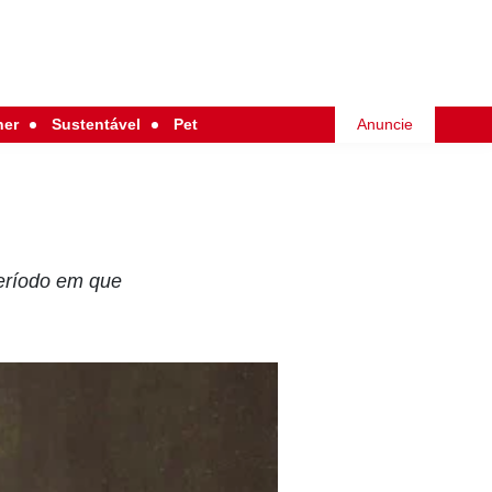
her
Sustentável
Pet
Anuncie
período em que