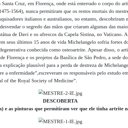
 Santa Cruz, em Florença, onde está enterrado o corpo do arti
1475-1564), nunca permitiram que os restos mortais do mestre
esquisadores italianos e australianos, no entanto, descobrira
a desvendar o segredo das mãos que criaram algumas das maior
tátua de Davi e os afrescos da Capela Sistina, no Vaticano. A
 em seus últimos 15 anos de vida Michelangelo sofria fortes d
degenerativa conhecida como osteoartrite. Apesar disso, o arti
de Florença e os projetos da Basílica de São Pedro, a sede d
 explicação plausível para a perda de destreza de Michelange
bre a enfermidade”,escreveram os responsáveis pelo estudo em
nal of the Royal Society of Medicine”.
DESCOBERTA
) e as pinturas que permitiram ver que ele tinha artrite 