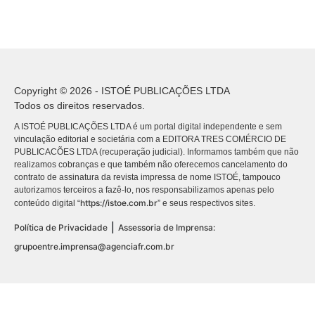
Copyright © 2026 - ISTOÉ PUBLICAÇÕES LTDA
Todos os direitos reservados.
A ISTOÉ PUBLICAÇÕES LTDA é um portal digital independente e sem
vinculação editorial e societária com a EDITORA TRES COMÉRCIO DE
PUBLICACÕES LTDA (recuperação judicial). Informamos também que não
realizamos cobranças e que também não oferecemos cancelamento do
contrato de assinatura da revista impressa de nome ISTOÉ, tampouco
autorizamos terceiros a fazê-lo, nos responsabilizamos apenas pelo
https://istoe.com.br
conteúdo digital “
” e seus respectivos sites.
|
Política de Privacidade
Assessoria de Imprensa:
grupoentre.imprensa@agenciafr.com.br