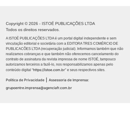
Copyright © 2026 - ISTOÉ PUBLICAÇÕES LTDA
Todos os direitos reservados.
A ISTOÉ PUBLICAÇÕES LTDA é um portal digital independente e sem
vinculação editorial e societária com a EDITORA TRES COMÉRCIO DE
PUBLICACÕES LTDA (recuperação judicial). Informamos também que não
realizamos cobranças e que também não oferecemos cancelamento do
contrato de assinatura da revista impressa de nome ISTOÉ, tampouco
autorizamos terceiros a fazê-lo, nos responsabilizamos apenas pelo
https://istoe.com.br
conteúdo digital “
” e seus respectivos sites.
|
Política de Privacidade
Assessoria de Imprensa:
grupoentre.imprensa@agenciafr.com.br