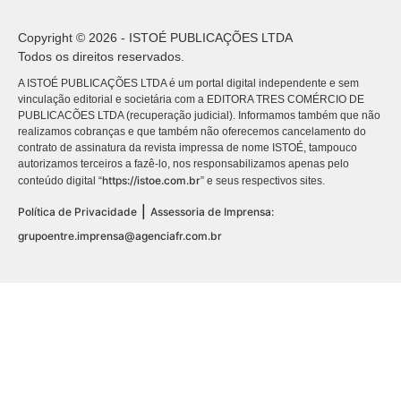
Copyright © 2026 - ISTOÉ PUBLICAÇÕES LTDA
Todos os direitos reservados.
A ISTOÉ PUBLICAÇÕES LTDA é um portal digital independente e sem
vinculação editorial e societária com a EDITORA TRES COMÉRCIO DE
PUBLICACÕES LTDA (recuperação judicial). Informamos também que não
realizamos cobranças e que também não oferecemos cancelamento do
contrato de assinatura da revista impressa de nome ISTOÉ, tampouco
autorizamos terceiros a fazê-lo, nos responsabilizamos apenas pelo
https://istoe.com.br
conteúdo digital “
” e seus respectivos sites.
|
Política de Privacidade
Assessoria de Imprensa:
grupoentre.imprensa@agenciafr.com.br