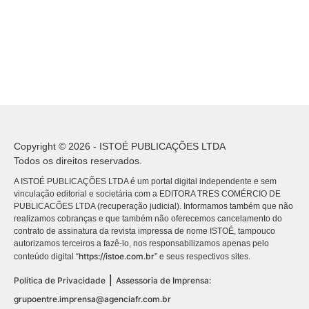
Copyright © 2026 - ISTOÉ PUBLICAÇÕES LTDA
Todos os direitos reservados.
A ISTOÉ PUBLICAÇÕES LTDA é um portal digital independente e sem
vinculação editorial e societária com a EDITORA TRES COMÉRCIO DE
PUBLICACÕES LTDA (recuperação judicial). Informamos também que não
realizamos cobranças e que também não oferecemos cancelamento do
contrato de assinatura da revista impressa de nome ISTOÉ, tampouco
autorizamos terceiros a fazê-lo, nos responsabilizamos apenas pelo
https://istoe.com.br
conteúdo digital “
” e seus respectivos sites.
|
Política de Privacidade
Assessoria de Imprensa:
grupoentre.imprensa@agenciafr.com.br