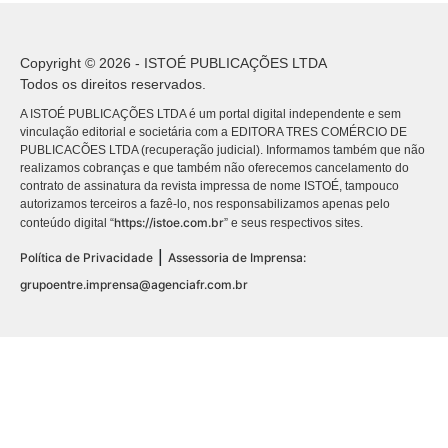
Copyright © 2026 - ISTOÉ PUBLICAÇÕES LTDA
Todos os direitos reservados.
A ISTOÉ PUBLICAÇÕES LTDA é um portal digital independente e sem
vinculação editorial e societária com a EDITORA TRES COMÉRCIO DE
PUBLICACÕES LTDA (recuperação judicial). Informamos também que não
realizamos cobranças e que também não oferecemos cancelamento do
contrato de assinatura da revista impressa de nome ISTOÉ, tampouco
autorizamos terceiros a fazê-lo, nos responsabilizamos apenas pelo
https://istoe.com.br
conteúdo digital “
” e seus respectivos sites.
|
Política de Privacidade
Assessoria de Imprensa:
grupoentre.imprensa@agenciafr.com.br