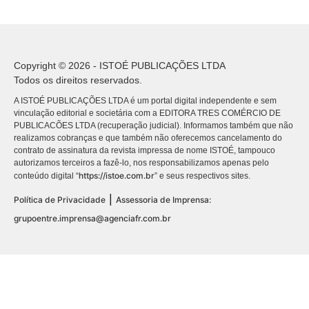
Copyright © 2026 - ISTOÉ PUBLICAÇÕES LTDA
Todos os direitos reservados.
A ISTOÉ PUBLICAÇÕES LTDA é um portal digital independente e sem
vinculação editorial e societária com a EDITORA TRES COMÉRCIO DE
PUBLICACÕES LTDA (recuperação judicial). Informamos também que não
realizamos cobranças e que também não oferecemos cancelamento do
contrato de assinatura da revista impressa de nome ISTOÉ, tampouco
autorizamos terceiros a fazê-lo, nos responsabilizamos apenas pelo
https://istoe.com.br
conteúdo digital “
” e seus respectivos sites.
|
Política de Privacidade
Assessoria de Imprensa:
grupoentre.imprensa@agenciafr.com.br