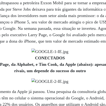
trapassou a petroleira Exxon Mobil para se tornar a empresa
da por Steve Jobs deixava para trás gigantes da informática
nfiança dos investidores num setor ainda mais promissor: o da 
lançou o iPhone 5, seu valor de mercado atingiu o pico de U
 o Google. Na semana passada, essa situação se inverteu. Ago
a pelo executivo Larry Page, o Google foi avaliado pelo mer
 que a dona do iPhone, que tem valor de mercado estimado em
CONECTADOS
Page, da Alphabet, e Tim Cook, da Apple (abaixo): apesa
rivais, um depende do sucesso do outro
momento da Apple já passou. Uma pesquisa da consultoria glo
têm no celular o sistema operacional do Google, o Android, 
 a 22% dos usuários. Os aparelhos que utilizam o Android são,