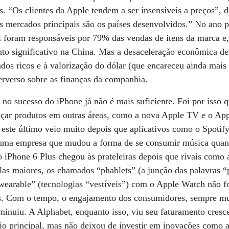
. “Os clientes da Apple tendem a ser insensíveis a preços”, di
s mercados principais são os países desenvolvidos.” No ano 
 foram responsáveis por 79% das vendas de itens da marca e,
to significativo na China. Mas a desaceleração econômica de
os ricos e à valorização do dólar (que encareceu ainda mais 
perverso sobre as finanças da companhia.
ó no sucesso do iPhone já não é mais suficiente. Foi por isso 
nçar produtos em outras áreas, como a nova Apple TV e o App
este último veio muito depois que aplicativos como o Spotif
uma empresa que mudou a forma de se consumir música quand
 iPhone 6 Plus chegou às prateleiras depois que rivais como
las maiores, os chamados “phablets” (a junção das palavras “p
wearable” (tecnologias “vestíveis”) com o Apple Watch não f
s. Com o tempo, o engajamento dos consumidores, sempre mui
minuiu. A Alphabet, enquanto isso, viu seu faturamento cres
io principal, mas não deixou de investir em inovações como a