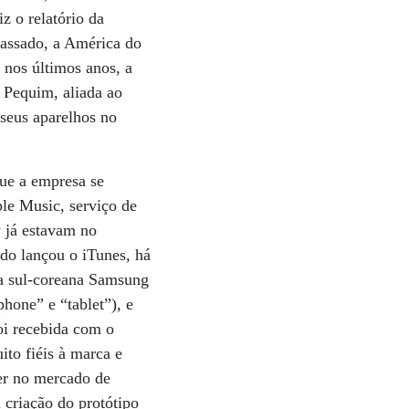
z o relatório da
passado, a América do
 nos últimos anos, a
 Pequim, aliada ao
seus aparelhos no
que a empresa se
le Music, serviço de
y já estavam no
o lançou o iTunes, há
 a sul-coreana Samsung
hone” e “tablet”), e
oi recebida com o
to fiéis à marca e
cer no mercado de
 criação do protótipo