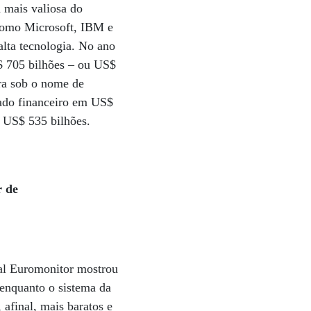
 mais valiosa do
 como Microsoft, IBM e
alta tecnologia. No ano
S$ 705 bilhões – ou US$
ra sob o nome de
cado financeiro em US$
 US$ 535 bilhões.
r de
bal Euromonitor mostrou
enquanto o sistema da
 afinal, mais baratos e