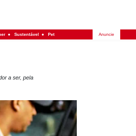
her
Sustentável
Pet
Anuncie
or a ser, pela