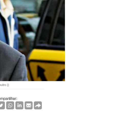
utro ()
mpartilhar: