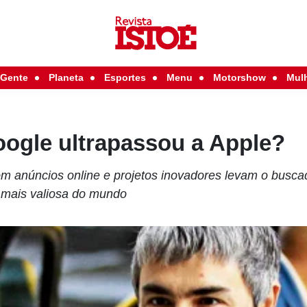
Gente
Planeta
Esportes
Menu
Motorshow
Mul
oogle ultrapassou a Apple?
m anúncios online e projetos inovadores levam o buscad
 mais valiosa do mundo